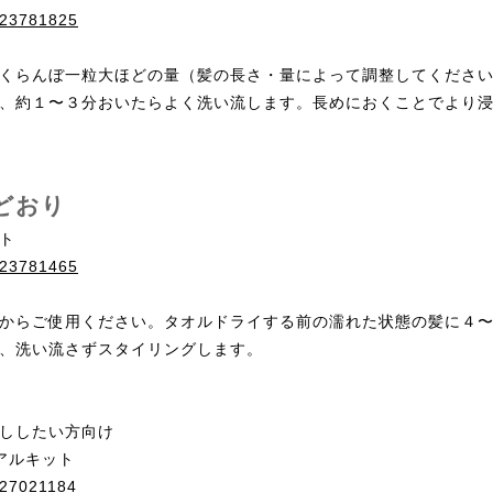
s/23781825
くらんぼ一粒大ほどの量（髪の長さ・量によって調整してくださ
、約１〜３分おいたらよく洗い流します。長めにおくことでより
どおり
ト
s/23781465
からご使用ください。タオルドライする前の濡れた状態の髪に４
、洗い流さずスタイリングします。
ししたい方向け
アルキット
s/27021184