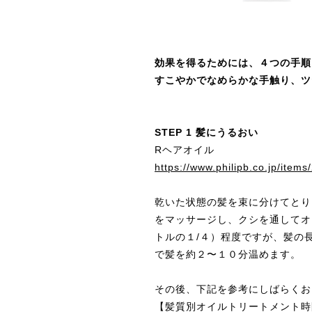
効果を得るためには、４つの手順
すこやかでなめらかな手触り、ツ
STEP 1 髪にうるおい
Rヘアオイル
https://www.philipb.co.jp/item
乾いた状態の髪を束に分けてとり
をマッサージし、クシを通してオ
トルの１/４）程度ですが、髪の
で髪を約２〜１０分温めます。
その後、下記を参考にしばらくお
【髪質別オイルトリートメント時