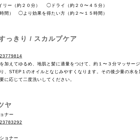
イリー（約２０分） ◯ドライ（約２０〜４５分）
時間） ◯より効果を得たい方（約２〜１５時間）
をすっきり / スカルプケア
s/23779814
を加えてゆるめ、地肌と髪に適量をつけて、約１〜３分マッサー
り、STEP１のオイルとなじみやすくなります。その後少量の水
要に応じて二度洗いしてください。
ツヤ
ョナー
s/23783292
ショナー