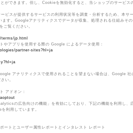
ることができます。但し、Cookieを無効化すると、当ショップのサービ
ービスが提供するサービスの利用状況等を調査・分析するため、本サービス上
ています。Googleアナリティクスでデータが収集、処理される仕組みその
をご覧ください。
/terms/jp.html
イトやアプリを使用する際の Google によるデータ使用：
ologies/partner-sites?hl=ja
cy?hl=ja
ogle アナリティクスで使用されることを望まない場合は、Google 社の
ださい。
ウト アドオン：
gaoptout
Analyticsの広告向けの機能」を有効にしており、下記の機能を利用し、広告
kieを利用しています。
ザー属性レポートとユーザー属性レポートとインタレスト レポート