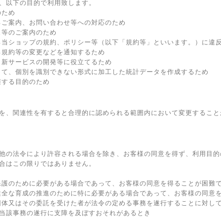
、以下の目的で利用致します。
のため
るご案内、お問い合わせ等への対応のため
ス等のご案内のため
る当ショップの規約、ポリシー等（以下「規約等」といいます。）に違
る規約等の変更などを通知するため
、新サービスの開発等に役立てるため
して、個別を識別できない形式に加工した統計データを作成するため
随する目的のため
を、関連性を有すると合理的に認められる範囲内において変更すること
他の法令により許容される場合を除き、お客様の同意を得ず、利用目的
合はこの限りではありません。
保護のために必要がある場合であって、お客様の同意を得ることが困難
健全な育成の推進のために特に必要がある場合であって、お客様の同意
団体又はその委託を受けた者が法令の定める事務を遂行することに対し
当該事務の遂行に支障を及ぼすおそれがあるとき