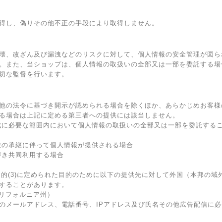
得し、偽りその他不正の手段により取得しません。
壊、改ざん及び漏洩などのリスクに対して、個人情報の安全管理が図ら
。また、当ショップは、個人情報の取扱いの全部又は一部を委託する場
切な監督を行います。
他の法令に基づき開示が認められる場合を除くほか、あらかじめお客様
る場合は上記に定める第三者への提供には該当しません。
成に必要な範囲内において個人情報の取扱いの全部又は一部を委託する
業の承継に伴って個人情報が提供される場合
づき共同利用する場合
目的(3)に定められた目的のために以下の提供先に対して外国（本邦の
することがあります。
米国・カリフォルニア州）
のメールアドレス、電話番号、IPアドレス及び氏名その他広告配信に