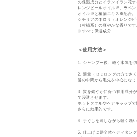
の保湿成分とイランイラン花オ
レンジピールオイル※、ラベン
オイル※と植物エキス※配合。
シチリアのネロリ（オレンジビ
（柑橘系）の爽やかな香りです
※すべて保湿成分
＜使用方法＞
1. シャンプー後、軽く水気を
2. 適量（セミロングの方で
髪の中間から毛先を中心になじ
3. 髪を健やかに保つ有用成分
て浸透させます。
ホットタオルやヘアキャップで
さらに効果的です。
4. 手ぐしを通しながら軽く洗
5. 仕上げに髪全体へディタン