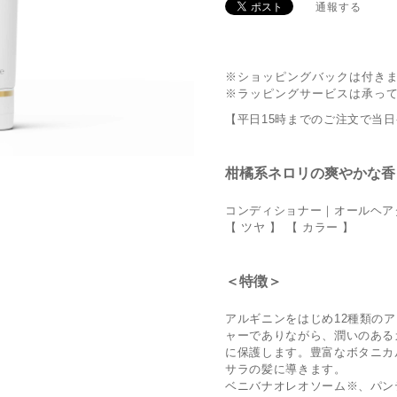
通報する
※ショッピングバックは付き
※ラッピングサービスは承っ
【平日15時までのご注文で当
柑橘系ネロリの爽やかな⾹
コンディショナー｜オールヘア
【 ツヤ 】 【 カラー 】
＜特徴＞
アルギニンをはじめ12種類の
ャーでありながら、潤いのある
に保護します。豊富なボタニカ
サラの髪に導きます。
ベニバナオレオソーム※、パン