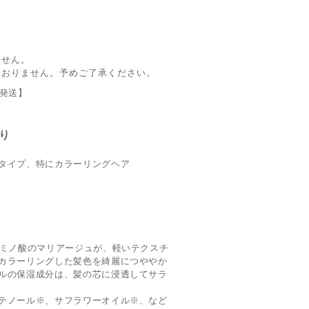
ません。
ておりません。予めご了承ください。
日発送】
り
タイプ、特にカラーリングヘア
アミノ酸のマリアージュが、軽いテクスチ
カラーリングした髪色を綺麗につややか
ルの保湿成分は、髪の芯に浸透してサラ
テノール※、サフラワーオイル※、など