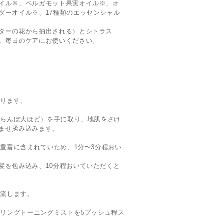
イル※、ベルガモット果実オイル※、オ
ダーオイル※、17種類のエッセンシャル
ターの花から抽出される）とシトラス
。毎日のケアにお使いください。
切ります。
さくらんぼ大ほど）を手に取り、地肌をさけ
ませ揉み込みます。
が豊富に含まれていため、1分〜3分程おい
髪を包み込み、10分程おいていただくと
い流します。
グリングトーニングミストを5プッシュ程ス