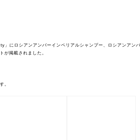
！Beauty」にロシアンアンバーインペリアルシャンプー、ロシアンア
トが掲載されました。
す。