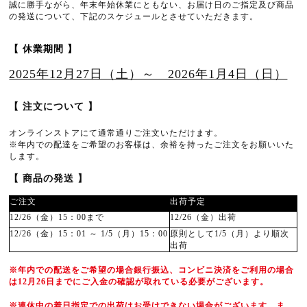
誠に勝手ながら、年末年始休業にともない、お届け日のご指定及び商品
の発送について、下記のスケジュールとさせていただきます。
【 休業期間 】
2025年12月27日（土）～ 2026年1月4日（日）
【 注文について 】
オンラインストアにて通常通りご注文いただけます。
※年内での配達をご希望のお客様は、余裕を持ったご注文をお願いいた
します。
【 商品の発送 】
ご注文
出荷予定
12/26（金）15：00まで
12/26（金）出荷
12/26（金）15：01 ～ 1/5（月）15：00
原則として1/5（月）より順次
出荷
※年内での配送をご希望の場合銀行振込、コンビニ決済をご利用の場合
は12月26日までにご入金の確認が取れている必要がございます。
※連休中の着日指定での出荷はお受けできない場合がございます。ま