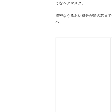
うなヘアマスク。
濃密なうるおい成分が髪の芯まで
へ。