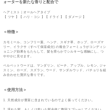
ォーターを新たな香りと配合で
ヘアミスト｜オールヘアタイプ
【 ツヤ 】【 ハリ・コシ 】【 ドライ 】【 ダメージ 】
＜特徴＞
カモミール、コンフリー葉、ヘンナ、スギナ草、ホップ、ローズマ
リー、イラクサ（すべて保湿成分) の複合フォーミュラがコンディシ
ョニング効果をもたらして、髪を滑らかでシルキーな感触にし、つ
ややかに見せます。
ベルベットウードは、マンダリン、ピーチ、アップル、レモン, ジャ
スミン、ローズ、スズラン, ウード、サンダルウッド、パチョリを組
み合わせた贅沢な香りです。
＜使用方法＞
1. 天然成分が豊富に含まれているのでよく振ってください。
2. 濡れた髪、もしくは乾いた髪全体に数回スプレーしてください。