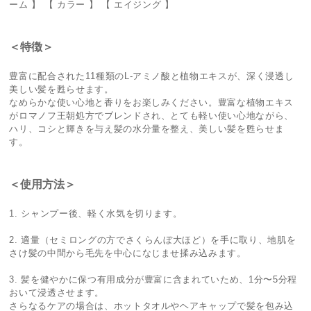
ーム 】 【 カラー 】 【 エイジング 】
＜特徴＞
豊富に配合された11種類のL-アミノ酸と植物エキスが、深く浸透し
美しい髪を甦らせます。
なめらかな使い心地と香りをお楽しみください。豊富な植物エキス
がロマノフ王朝処方でブレンドされ、とても軽い使い心地ながら、
ハリ、コシと輝きを与え髪の水分量を整え、美しい髪を甦らせま
す。
＜使用方法＞
1. シャンプー後、軽く水気を切ります。
2. 適量（セミロングの方でさくらんぼ大ほど）を手に取り、地肌を
さけ髪の中間から毛先を中心になじませ揉み込みます。
3. 髪を健やかに保つ有用成分が豊富に含まれていため、1分〜5分程
おいて浸透させます。
さらなるケアの場合は、ホットタオルやヘアキャップで髪を包み込