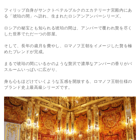
フィリップ自身がサンクトペテルブルクのエカテリーナ宮殿内にあ
る「琥珀の間」へ訪れ、生まれたロシアンアンバーシリーズ。
ロシアの秘宝とも知られる琥珀の間は、アンバーで覆われ贅を尽く
した世界でただ一つの部屋。
そして、長年の歳月を費やし、ロマノフ王朝をイメージした贅を極
めたブレンドが完成。
まるで琥珀の間にいるかのような贅沢で濃厚なアンバーの香りがバ
スルームいっぱいに広がり、
身も心もほどけていくような五感を開放する、ロマノフ王朝仕様の
ブランド史上最高級シリーズです。