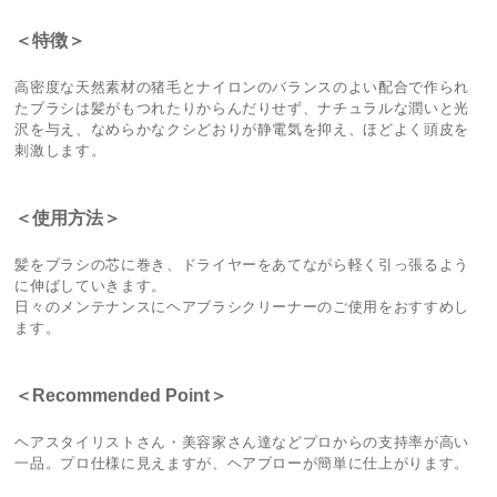
＜特徴＞
高密度な天然素材の猪毛とナイロンのバランスのよい配合で作られ
たブラシは髪がもつれたりからんだりせず、ナチュラルな潤いと光
沢を与え、なめらかなクシどおりが静電気を抑え、ほどよく頭皮を
刺激します。
＜使用方法＞
髪をブラシの芯に巻き、ドライヤーをあてながら軽く引っ張るよう
に伸ばしていきます。
日々のメンテナンスにヘアブラシクリーナーのご使用をおすすめし
ます。
＜Recommended Point＞
ヘアスタイリストさん・美容家さん達などプロからの支持率が高い
一品。プロ仕様に見えますが、ヘアブローが簡単に仕上がります。