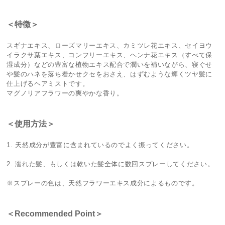
＜特徴＞
スギナエキス、ローズマリーエキス、カミツレ花エキス、セイヨウ
イラクサ葉エキス、コンフリーエキス、ヘンナ花エキス（すべて保
湿成分）などの豊富な植物エキス配合で潤いを補いながら、寝ぐせ
や髪のハネを落ち着かせクセをおさえ、はずむような輝くツヤ髪に
仕上げるヘアミストです。
マグノリアフラワーの爽やかな香り。
＜使用方法＞
1. 天然成分が豊富に含まれているのでよく振ってください。
2. 濡れた髪、もしくは乾いた髪全体に数回スプレーしてください。
※スプレーの色は、天然フラワーエキス成分によるものです。
＜Recommended Point＞