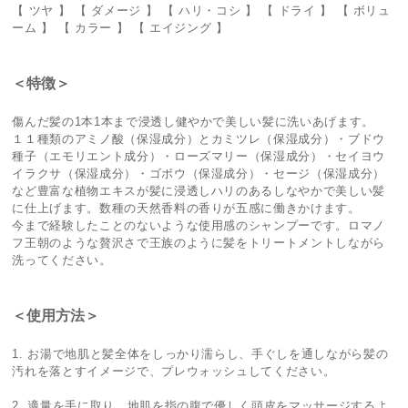
【 ツヤ 】 【 ダメージ 】 【 ハリ・コシ 】 【 ドライ 】 【 ボリュ
ーム 】 【 カラー 】 【 エイジング 】
＜特徴＞
傷んだ髪の1本1本まで浸透し健やかで美しい髪に洗いあげます。
１１種類のアミノ酸（保湿成分）とカミツレ（保湿成分）・ブドウ
種子（エモリエント成分）・ローズマリー（保湿成分）・セイヨウ
イラクサ（保湿成分）・ゴボウ（保湿成分）・セージ（保湿成分）
など豊富な植物エキスが髪に浸透しハリのあるしなやかで美しい髪
に仕上げます。数種の天然香料の香りが五感に働きかけます。
今まで経験したことのないような使用感のシャンプーです。ロマノ
フ王朝のような贅沢さで王族のように髪をトリートメントしながら
洗ってください。
＜使用方法＞
1. お湯で地肌と髪全体をしっかり濡らし、手ぐしを通しながら髪の
汚れを落とすイメージで、プレウォッシュしてください。
2. 適量を手に取り、地肌を指の腹で優しく頭皮をマッサージするよ