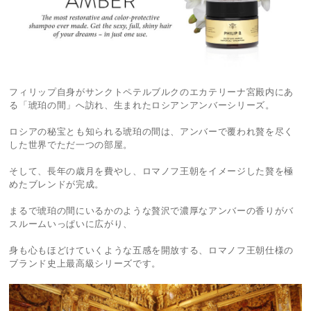
フィリップ自身がサンクトペテルブルクのエカテリーナ宮殿内にあ
る「琥珀の間」へ訪れ、生まれたロシアンアンバーシリーズ。
ロシアの秘宝とも知られる琥珀の間は、アンバーで覆われ贅を尽く
した世界でただ一つの部屋。
そして、長年の歳月を費やし、ロマノフ王朝をイメージした贅を極
めたブレンドが完成。
まるで琥珀の間にいるかのような贅沢で濃厚なアンバーの香りがバ
スルームいっぱいに広がり、
身も心もほどけていくような五感を開放する、ロマノフ王朝仕様の
ブランド史上最高級シリーズです。